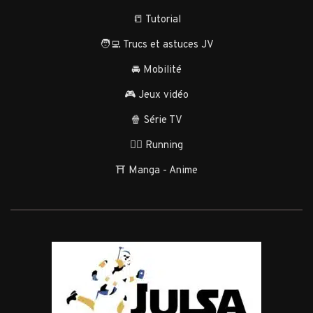
📒 Tutorial
🧑‍💻 Trucs et astuces JV
🚘 Mobilité
🎮 Jeux vidéo
🍿 Série TV
🏃‍♂️ Running
⛩️ Manga - Anime