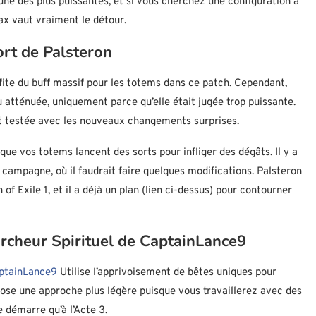
’une des plus puissantes, et si vous cherchez une configuration à
rax vaut vraiment le détour.
rt de Palsteron
ite du buff massif pour les totems dans ce patch. Cependant,
eu atténuée, uniquement parce qu’elle était jugée trop puissante.
t testée avec les nouveaux changements surprises.
 que vos totems lancent des sorts pour infliger des dégâts. Il y a
a campagne, où il faudrait faire quelques modifications. Palsteron
of Exile 1, et il a déjà un plan (lien ci-dessus) pour contourner
cheur Spirituel de CaptainLance9
aptainLance9
Utilise l’apprivoisement de bêtes uniques pour
ose une approche plus légère puisque vous travaillerez avec des
 démarre qu’à l’Acte 3.