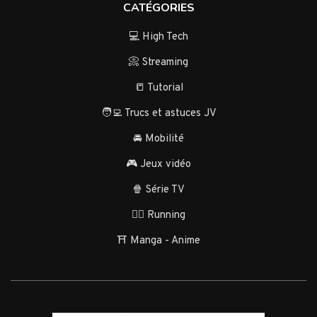
CATÉGORIES
💻 High Tech
📀 Streaming
📒 Tutorial
🧑‍💻 Trucs et astuces JV
🚘 Mobilité
🎮 Jeux vidéo
🍿 Série TV
🏃‍♂️ Running
⛩️ Manga - Anime