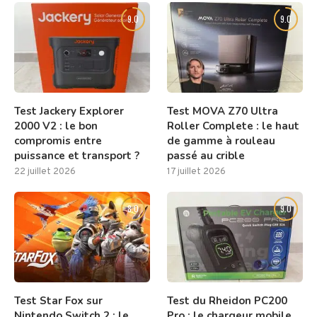
9.0
9.0
Test Jackery Explorer
Test MOVA Z70 Ultra
2000 V2 : le bon
Roller Complete : le haut
compromis entre
de gamme à rouleau
puissance et transport ?
passé au crible
22 juillet 2026
17 juillet 2026
8.0
9.0
Test Star Fox sur
Test du Rheidon PC200
Nintendo Switch 2 : le
Pro : le chargeur mobile