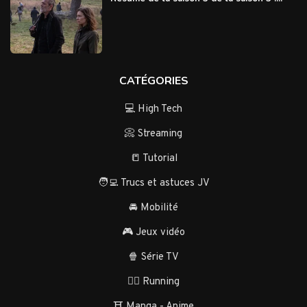
CATÉGORIES
💻 High Tech
📀 Streaming
📒 Tutorial
🧑‍💻 Trucs et astuces JV
🚘 Mobilité
🎮 Jeux vidéo
🍿 Série TV
🏃‍♂️ Running
⛩️ Manga - Anime