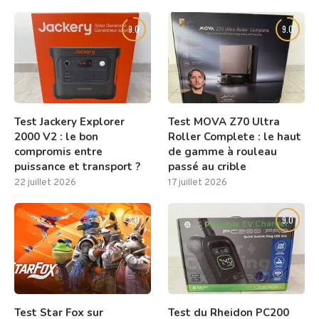
9.0
9.0
Test Jackery Explorer
Test MOVA Z70 Ultra
2000 V2 : le bon
Roller Complete : le haut
compromis entre
de gamme à rouleau
puissance et transport ?
passé au crible
22 juillet 2026
17 juillet 2026
8.0
9.0
Test Star Fox sur
Test du Rheidon PC200