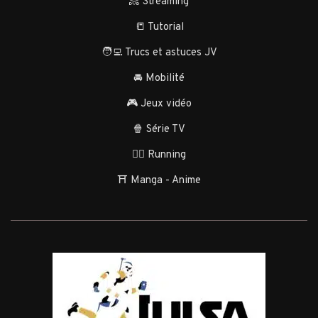
📀 Streaming
📒 Tutorial
🧑‍💻 Trucs et astuces JV
🚘 Mobilité
🎮 Jeux vidéo
🍿 Série TV
🏃‍♂️ Running
⛩️ Manga - Anime