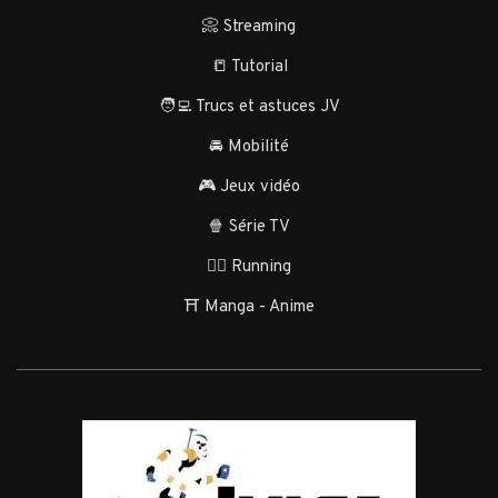
📀 Streaming
📒 Tutorial
🧑‍💻 Trucs et astuces JV
🚘 Mobilité
🎮 Jeux vidéo
🍿 Série TV
🏃‍♂️ Running
⛩️ Manga - Anime