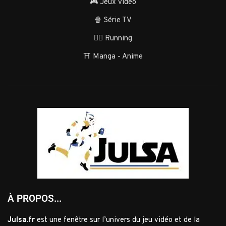
🎮 Jeux vidéo
🍿 Série TV
🏃‍♂️ Running
⛩️ Manga - Anime
À PROPOS...
Julsa.fr
est une fenêtre sur l’univers du jeu vidéo et de la