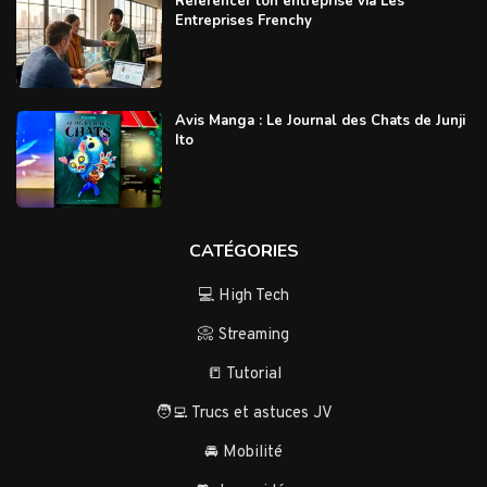
Référencer ton entreprise via Les
Entreprises Frenchy
Avis Manga : Le Journal des Chats de Junji
Ito
CATÉGORIES
💻 High Tech
📀 Streaming
📒 Tutorial
🧑‍💻 Trucs et astuces JV
🚘 Mobilité