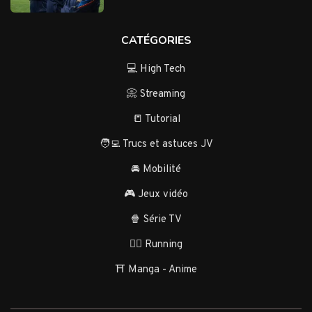
CATÉGORIES
💻 High Tech
📀 Streaming
📒 Tutorial
🧑‍💻 Trucs et astuces JV
🚘 Mobilité
🎮 Jeux vidéo
🍿 Série TV
🏃‍♂️ Running
⛩️ Manga - Anime