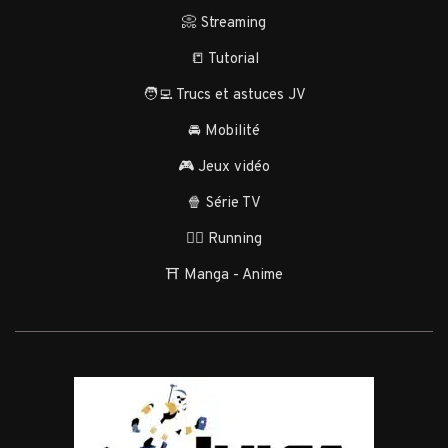
📀 Streaming
📒 Tutorial
🧑‍💻 Trucs et astuces JV
🚘 Mobilité
🎮 Jeux vidéo
🍿 Série TV
🏃‍♂️ Running
⛩️ Manga - Anime