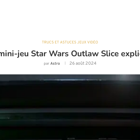
TRUCS ET ASTUCES JEUX VIDÉO
mini-jeu Star Wars Outlaw Slice expl
26 août 2024
par
Astro