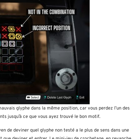
auvais glyphe dans la même position, car vous perdez l’un des
nts jusqu’à ce que vous ayez trouvé le bon motif.
en de deviner quel glyphe non testé a le plus de sens dans une
t que deviner et entrer. Le mini-jeu de crochetage, en revanche,