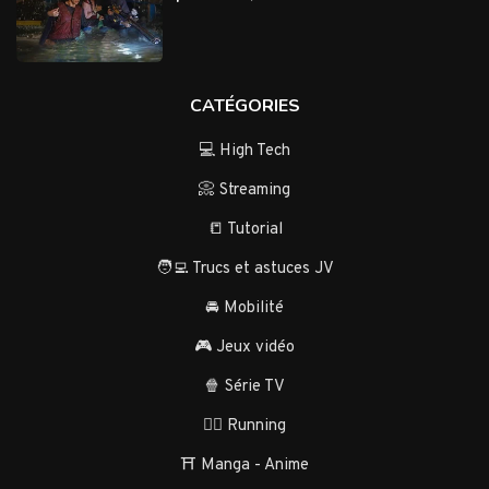
CATÉGORIES
💻 High Tech
📀 Streaming
📒 Tutorial
🧑‍💻 Trucs et astuces JV
🚘 Mobilité
🎮 Jeux vidéo
🍿 Série TV
🏃‍♂️ Running
⛩️ Manga - Anime