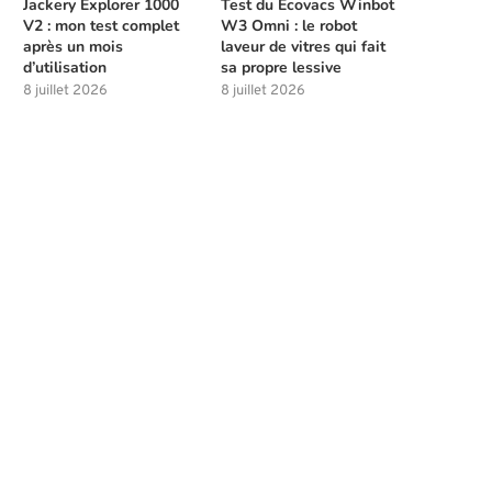
Jackery Explorer 1000
Test du Ecovacs Winbot
V2 : mon test complet
W3 Omni : le robot
après un mois
laveur de vitres qui fait
d’utilisation
sa propre lessive
8 juillet 2026
8 juillet 2026
Meilleures compétences à débloquer
Les solutions de chasse à l