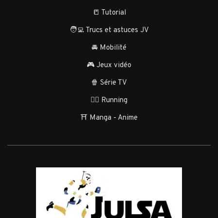
📒 Tutorial
🧑‍💻 Trucs et astuces JV
🚘 Mobilité
🎮 Jeux vidéo
🍿 Série TV
🏃‍♂️ Running
⛩️ Manga - Anime