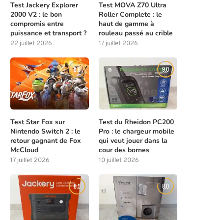
Test Jackery Explorer
Test MOVA Z70 Ultra
2000 V2 : le bon
Roller Complete : le
compromis entre
haut de gamme à
puissance et transport ?
rouleau passé au crible
22 juillet 2026
17 juillet 2026
8.0
9.0
Test Star Fox sur
Test du Rheidon PC200
Nintendo Switch 2 : le
Pro : le chargeur mobile
retour gagnant de Fox
qui veut jouer dans la
McCloud
cour des bornes
17 juillet 2026
10 juillet 2026
8.5
8.0