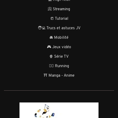
📀 Streaming
📒 Tutorial
🧑‍💻 Trucs et astuces JV
🚘 Mobilité
🎮 Jeux vidéo
🍿 Série TV
🏃‍♂️ Running
⛩️ Manga - Anime