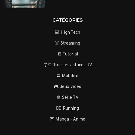
CATÉGORIES
💻 High Tech
📀 Streaming
📒 Tutorial
🧑‍💻 Trucs et astuces JV
🚘 Mobilité
🎮 Jeux vidéo
🍿 Série TV
🏃‍♂️ Running
⛩️ Manga - Anime