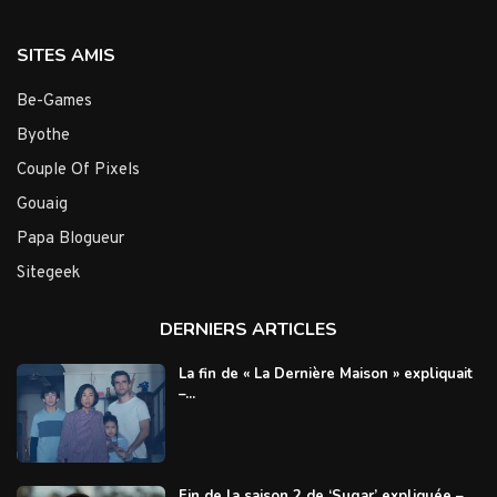
SITES AMIS
Be-Games
Byothe
Couple Of Pixels
Gouaig
Papa Blogueur
Sitegeek
DERNIERS ARTICLES
La fin de « La Dernière Maison » expliquait
–...
Fin de la saison 2 de ‘Sugar’ expliquée –