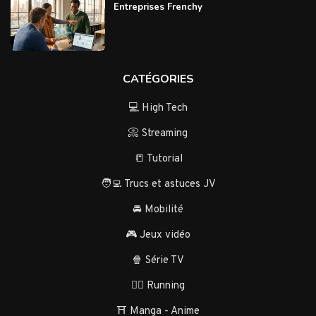
Entreprises Frenchy
CATÉGORIES
💻 High Tech
📀 Streaming
📒 Tutorial
🧑‍💻 Trucs et astuces JV
🚘 Mobilité
🎮 Jeux vidéo
🍿 Série TV
🏃‍♂️ Running
⛩️ Manga - Anime