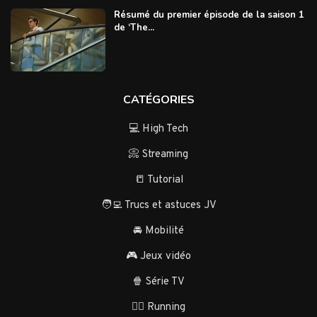
Résumé du premier épisode de la saison 1
de ‘The...
CATÉGORIES
💻 High Tech
📀 Streaming
📒 Tutorial
🧑‍💻 Trucs et astuces JV
🚘 Mobilité
🎮 Jeux vidéo
🍿 Série TV
🏃‍♂️ Running