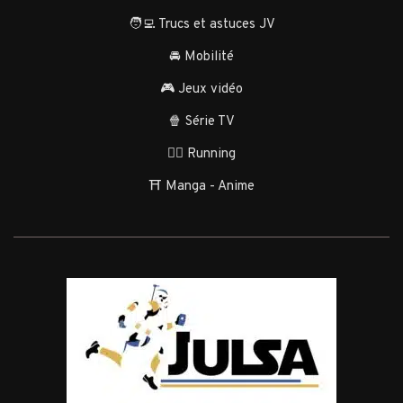
🧑‍💻 Trucs et astuces JV
🚘 Mobilité
🎮 Jeux vidéo
🍿 Série TV
🏃‍♂️ Running
⛩️ Manga - Anime