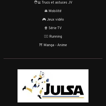
🧑‍💻 Trucs et astuces JV
🚘 Mobilité
🎮 Jeux vidéo
🍿 Série TV
🏃‍♂️ Running
⛩️ Manga - Anime