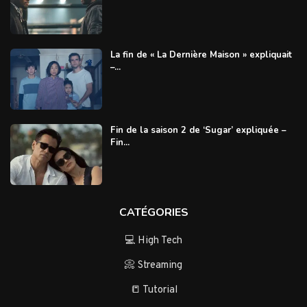
La fin de « La Dernière Maison » expliquait
–...
Fin de la saison 2 de ‘Sugar’ expliquée –
Fin...
CATÉGORIES
💻 High Tech
📀 Streaming
📒 Tutorial