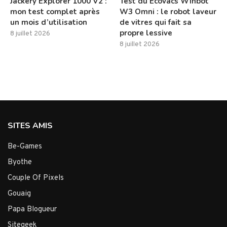
Jackery Explorer 1000 V2 :
Test du Ecovacs Winbot
mon test complet après
W3 Omni : le robot laveur
un mois d’utilisation
de vitres qui fait sa
propre lessive
8 juillet 2026
8 juillet 2026
SITES AMIS
Be-Games
Byothe
Couple Of Pixels
Gouaig
Papa Blogueur
Sitegeek