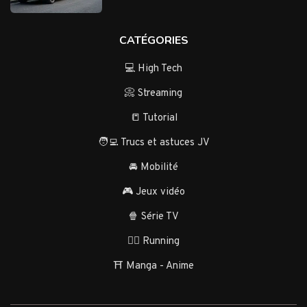
CATÉGORIES
💻 High Tech
📀 Streaming
📒 Tutorial
🧑‍💻 Trucs et astuces JV
🚘 Mobilité
🎮 Jeux vidéo
🍿 Série TV
🏃‍♂️ Running
⛩️ Manga - Anime