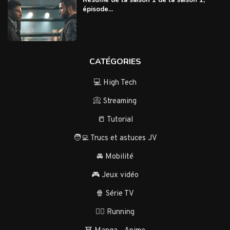
épisode...
CATÉGORIES
💻 High Tech
📀 Streaming
📒 Tutorial
🧑‍💻 Trucs et astuces JV
🚘 Mobilité
🎮 Jeux vidéo
🍿 Série TV
🏃‍♂️ Running