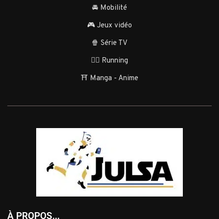
🚘 Mobilité
🎮 Jeux vidéo
🍿 Série TV
🏃‍♂️ Running
⛩️ Manga - Anime
À PROPOS...