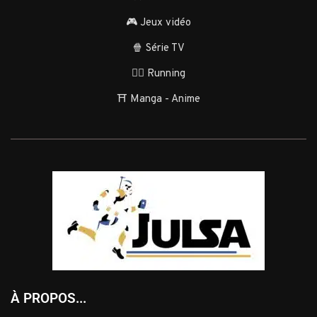
🎮 Jeux vidéo
🍿 Série TV
🏃‍♂️ Running
⛩️ Manga - Anime
À PROPOS...