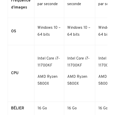
Fréquence
par seconde
seconde
par secon
d’images
Windows 10 –
Windows 10 –
Windows 
OS
64 bits
64 bits
64 bits
Intel Core i7-
Intel Core i7-
Intel Core
11700KF
11700KF
11700KF
CPU
AMD Ryzen
AMD Ryzen
AMD Ryz
5800X
5800X
5800X
BÉLIER
16 Go
16 Go
16 Go