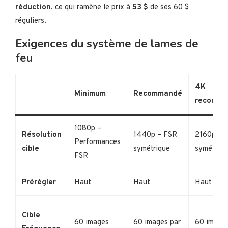
réduction
, ce qui ramène le prix à
53 $
de ses 60 $
réguliers.
Exigences du système de lames de
feu
4K
Minimum
Recommandé
recomma
1080p –
Résolution
1440p – FSR
2160p – 
Performances
cible
symétrique
symétriqu
FSR
Prérégler
Haut
Haut
Haut
Cible
60 images
60 images par
60 image