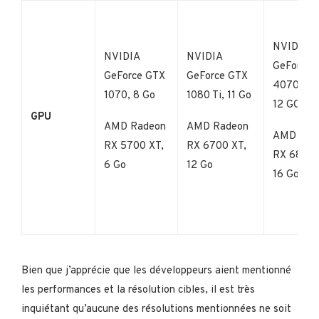
NVIDIA
NVIDIA
NVIDIA
GeForce 
GeForce GTX
GeForce GTX
4070 SU
1070, 8 Go
1080 Ti, 11 Go
12 GO
GPU
AMD Radeon
AMD Radeon
AMD Rad
RX 5700 XT,
RX 6700 XT,
RX 6800 
6 Go
12 Go
16 Go
Bien que j’apprécie que les développeurs aient mentionné
les performances et la résolution cibles, il est très
inquiétant qu’aucune des résolutions mentionnées ne soit