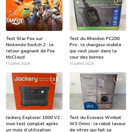
8.0
9.0
Test Star Fox sur
Test du Rheidon PC200
Nintendo Switch 2 : le
Pro : le chargeur mobile
retour gagnant de Fox
qui veut jouer dans la
McCloud
cour des bornes
17 juillet 2026
10 juillet 2026
8.5
8.0
Jackery Explorer 1000 V2 :
Test du Ecovacs Winbot
mon test complet après
W3 Omni : le robot laveur
un mois d’utilisation
de vitres qui fait sa