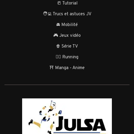
📒 Tutorial
🧑‍💻 Trucs et astuces JV
🚘 Mobilité
🎮 Jeux vidéo
🍿 Série TV
🏃‍♂️ Running
⛩️ Manga - Anime