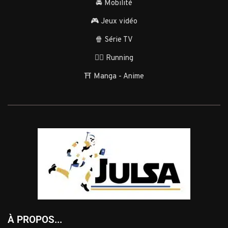
🚘 Mobilité
🎮 Jeux vidéo
🍿 Série TV
🏃‍♂️ Running
⛩️ Manga - Anime
À PROPOS...