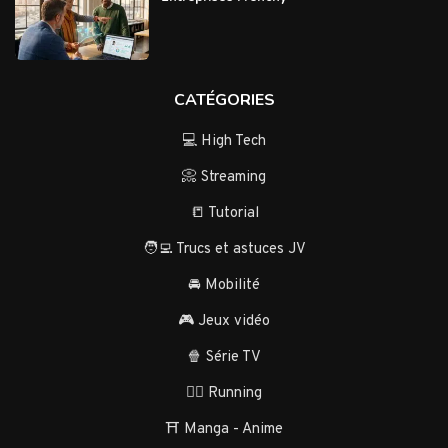
CATÉGORIES
💻 High Tech
📀 Streaming
📒 Tutorial
🧑‍💻 Trucs et astuces JV
🚘 Mobilité
🎮 Jeux vidéo
🍿 Série TV
🏃‍♂️ Running
⛩️ Manga - Anime