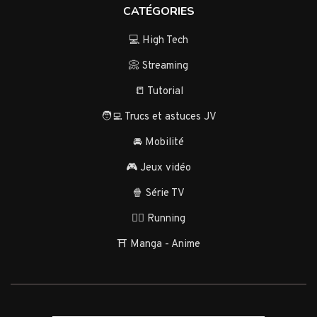
CATÉGORIES
💻 High Tech
📀 Streaming
📒 Tutorial
🧑‍💻 Trucs et astuces JV
🚘 Mobilité
🎮 Jeux vidéo
🍿 Série TV
🏃‍♂️ Running
⛩️ Manga - Anime