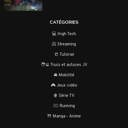
CATÉGORIES
💻 High Tech
📀 Streaming
📒 Tutorial
🧑‍💻 Trucs et astuces JV
🚘 Mobilité
🎮 Jeux vidéo
🍿 Série TV
🏃‍♂️ Running
⛩️ Manga - Anime