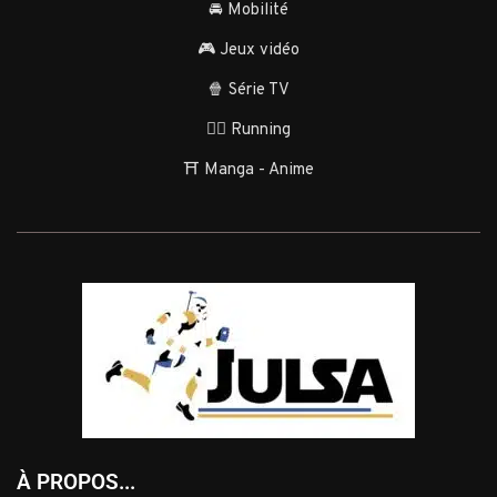
🚘 Mobilité
🎮 Jeux vidéo
🍿 Série TV
🏃‍♂️ Running
⛩️ Manga - Anime
À PROPOS...