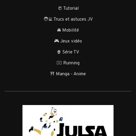
📒 Tutorial
🧑‍💻 Trucs et astuces JV
🚘 Mobilité
🎮 Jeux vidéo
🍿 Série TV
🏃‍♂️ Running
⛩️ Manga - Anime