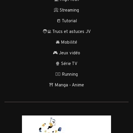
📀 Streaming
📒 Tutorial
🧑‍💻 Trucs et astuces JV
🚘 Mobilité
🎮 Jeux vidéo
🍿 Série TV
🏃‍♂️ Running
⛩️ Manga - Anime