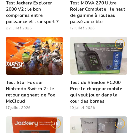
Test Jackery Explorer
Test MOVA Z70 Ultra
2000 V2 : le bon
Roller Complete : le haut
compromis entre
de gamme à rouleau
puissance et transport ?
passé au crible
22 juillet 2026
17 juillet 2026
8.0
9.0
Test Star Fox sur
Test du Rheidon PC200
Nintendo Switch 2 : le
Pro : le chargeur mobile
retour gagnant de Fox
qui veut jouer dans la
McCloud
cour des bornes
17 juillet 2026
10 juillet 2026
8.5
8.0