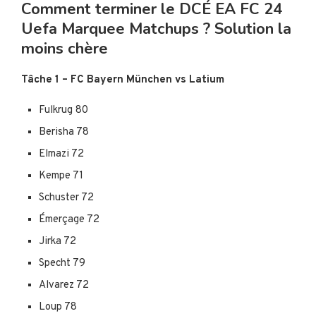
Comment terminer le DCÉ EA FC 24
Uefa Marquee Matchups ? Solution la
moins chère
Tâche 1 – FC Bayern München vs Latium
Fulkrug 80
Berisha 78
Elmazi 72
Kempe 71
Schuster 72
Émerçage 72
Jirka 72
Specht 79
Alvarez 72
Loup 78