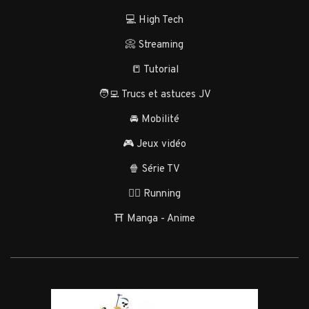
💻 High Tech
📀 Streaming
📒 Tutorial
🧑‍💻 Trucs et astuces JV
🚘 Mobilité
🎮 Jeux vidéo
🍿 Série TV
🏃‍♂️ Running
⛩️ Manga - Anime