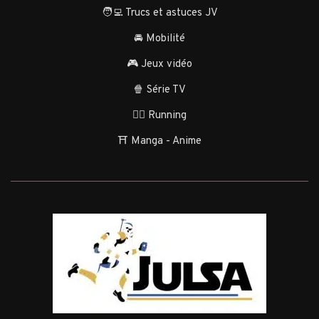
🧑‍💻 Trucs et astuces JV
🚘 Mobilité
🎮 Jeux vidéo
🍿 Série TV
🏃‍♂️ Running
⛩️ Manga - Anime