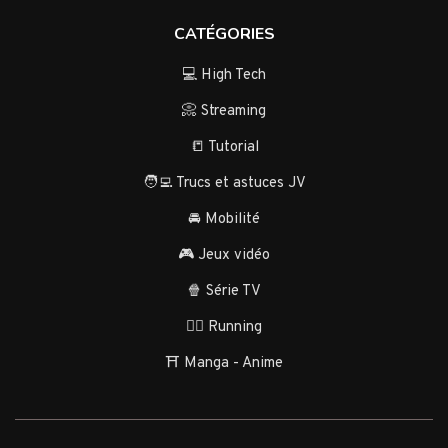
CATÉGORIES
💻 High Tech
📀 Streaming
📒 Tutorial
🧑‍💻 Trucs et astuces JV
🚘 Mobilité
🎮 Jeux vidéo
🍿 Série TV
🏃‍♂️ Running
⛩️ Manga - Anime