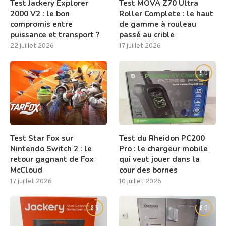
Test Jackery Explorer
Test MOVA Z70 Ultra
2000 V2 : le bon
Roller Complete : le haut
compromis entre
de gamme à rouleau
puissance et transport ?
passé au crible
22 juillet 2026
17 juillet 2026
8.0
9.0
Test Star Fox sur
Test du Rheidon PC200
Nintendo Switch 2 : le
Pro : le chargeur mobile
retour gagnant de Fox
qui veut jouer dans la
McCloud
cour des bornes
17 juillet 2026
10 juillet 2026
8.5
8.0