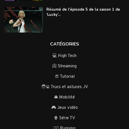
Résumé de l’épisode 5 de la saison 1 de
‘Lucky’...
CATÉGORIES
💻 High Tech
📀 Streaming
📒 Tutorial
🧑‍💻 Trucs et astuces JV
🚘 Mobilité
🎮 Jeux vidéo
🍿 Série TV
🏃‍♂️ Running