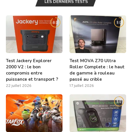
LES DERNIERS TESTS
9.0
9.0
Test Jackery Explorer
Test MOVA Z70 Ultra
2000 V2 : le bon
Roller Complete : le haut
compromis entre
de gamme à rouleau
puissance et transport ?
passé au crible
22 juillet 2026
17 juillet 2026
8.0
9.0