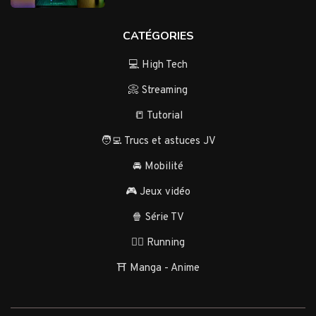
CATÉGORIES
💻 High Tech
📀 Streaming
📒 Tutorial
🧑‍💻 Trucs et astuces JV
🚘 Mobilité
🎮 Jeux vidéo
🍿 Série TV
🏃‍♂️ Running
⛩️ Manga - Anime