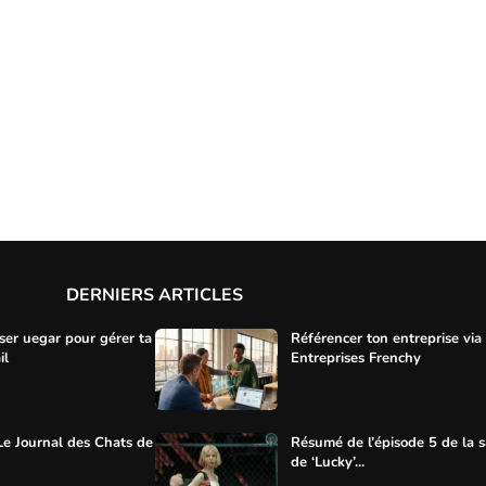
DERNIERS ARTICLES
ser uegar pour gérer ta
Référencer ton entreprise via
il
Entreprises Frenchy
Le Journal des Chats de
Résumé de l’épisode 5 de la s
de ‘Lucky’...