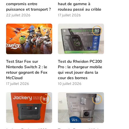
compromis entre
haut de gamme à
puissance et transport ?
rouleau passé au crible
22 juillet 2026
17 juillet 2026
8.0
9.0
Meilleures compétences à débloquer
Les solutions de chasse à l
tôt dans Beast of...
la...
4 août 2026
4 août 2026
Test Star Fox sur
Test du Rheidon PC200
Nintendo Switch 2 : le
Pro : le chargeur mobile
retour gagnant de Fox
qui veut jouer dans la
McCloud
cour des bornes
17 juillet 2026
10 juillet 2026
8.5
8.0