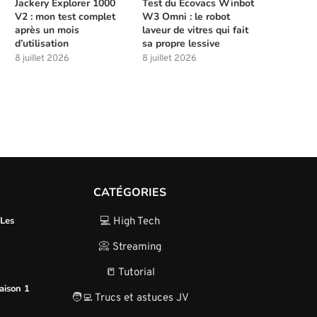
Jackery Explorer 1000
Test du Ecovacs Winbot
V2 : mon test complet
W3 Omni : le robot
après un mois
laveur de vitres qui fait
d’utilisation
sa propre lessive
8 juillet 2026
8 juillet 2026
CATÉGORIES
 Les
💻 High Tech
📀 Streaming
📒 Tutorial
aison 1
🧑‍💻 Trucs et astuces JV