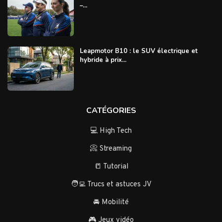
–...
Leapmotor B10 : le SUV électrique et
hybride à prix...
CATÉGORIES
💻 High Tech
📀 Streaming
📒 Tutorial
🧑‍💻 Trucs et astuces JV
🚘 Mobilité
🎮 Jeux vidéo