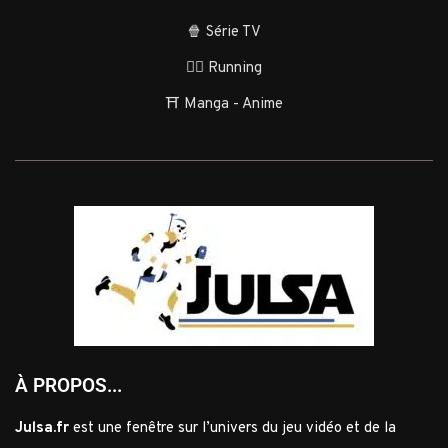
🍿 Série TV
🏃‍♂️ Running
⛩️ Manga - Anime
À PROPOS...
Julsa.fr
est une fenêtre sur l’univers du jeu vidéo et de la