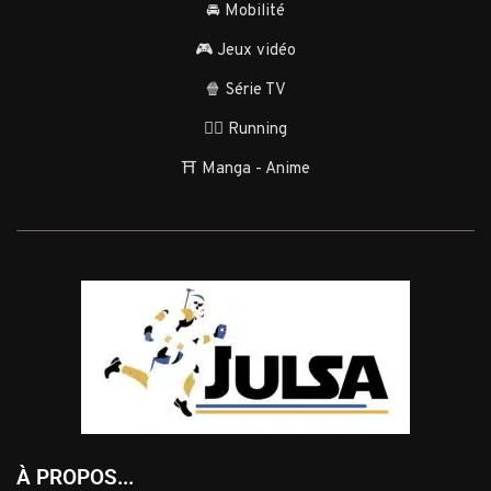
🚘 Mobilité
🎮 Jeux vidéo
🍿 Série TV
🏃‍♂️ Running
⛩️ Manga - Anime
À PROPOS...