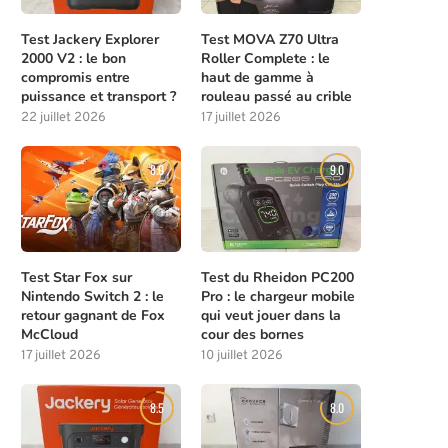
Test Jackery Explorer
Test MOVA Z70 Ultra
2000 V2 : le bon
Roller Complete : le
compromis entre
haut de gamme à
puissance et transport ?
rouleau passé au crible
22 juillet 2026
17 juillet 2026
8.0
9.0
Test Star Fox sur
Test du Rheidon PC200
Nintendo Switch 2 : le
Pro : le chargeur mobile
retour gagnant de Fox
qui veut jouer dans la
McCloud
cour des bornes
17 juillet 2026
10 juillet 2026
8.5
8.0