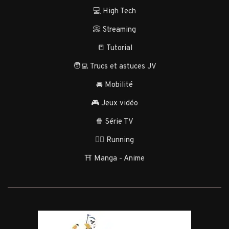
💻 High Tech
📀 Streaming
📒 Tutorial
🧑‍💻 Trucs et astuces JV
🚘 Mobilité
🎮 Jeux vidéo
🍿 Série TV
🏃‍♂️ Running
⛩️ Manga - Anime