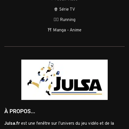
🍿 Série TV
🏃‍♂️ Running
⛩️ Manga - Anime
À PROPOS...
Julsa.fr
est une fenêtre sur l’univers du jeu vidéo et de la