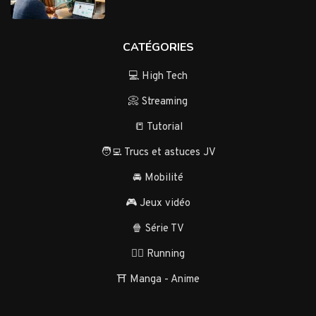
CATÉGORIES
💻 High Tech
📀 Streaming
📒 Tutorial
🧑‍💻 Trucs et astuces JV
🚘 Mobilité
🎮 Jeux vidéo
🍿 Série TV
🏃‍♂️ Running
⛩️ Manga - Anime