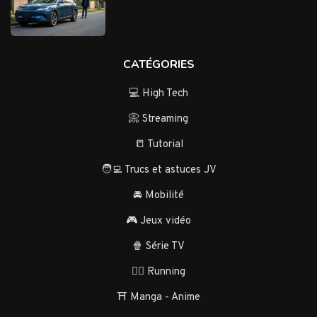
CATÉGORIES
💻 High Tech
📀 Streaming
📒 Tutorial
🧑‍💻 Trucs et astuces JV
🚘 Mobilité
🎮 Jeux vidéo
🍿 Série TV
🏃‍♂️ Running
⛩️ Manga - Anime