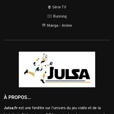
🍿 Série TV
🏃‍♂️ Running
⛩️ Manga - Anime
À PROPOS...
Julsa.fr
est une fenêtre sur l’univers du jeu vidéo et de la