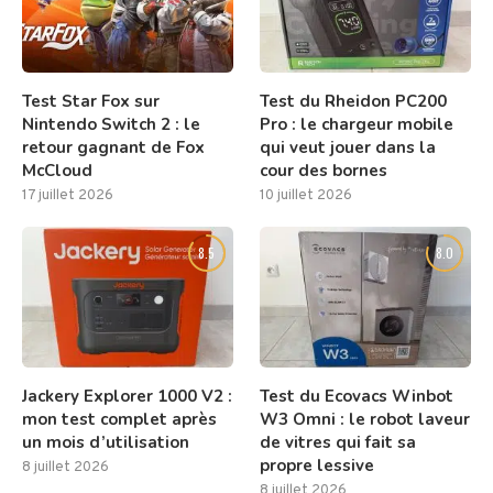
Test Star Fox sur
Test du Rheidon PC200
Nintendo Switch 2 : le
Pro : le chargeur mobile
retour gagnant de Fox
qui veut jouer dans la
McCloud
cour des bornes
17 juillet 2026
10 juillet 2026
8.5
8.0
Jackery Explorer 1000 V2 :
Test du Ecovacs Winbot
mon test complet après
W3 Omni : le robot laveur
un mois d’utilisation
de vitres qui fait sa
propre lessive
8 juillet 2026
8 juillet 2026