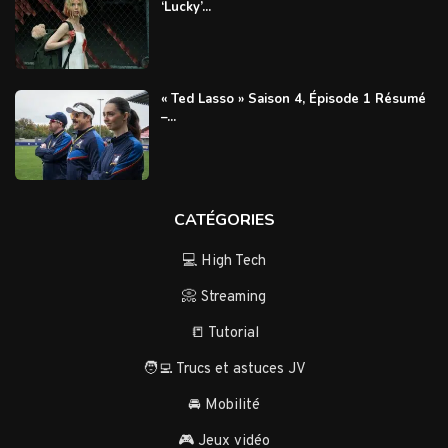
‘Lucky’...
« Ted Lasso » Saison 4, Épisode 1 Résumé
–...
CATÉGORIES
💻 High Tech
📀 Streaming
📒 Tutorial
🧑‍💻 Trucs et astuces JV
🚘 Mobilité
🎮 Jeux vidéo