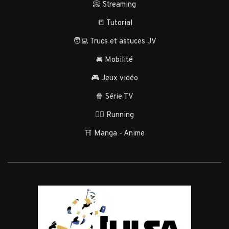
📀 Streaming
📒 Tutorial
🧑‍💻 Trucs et astuces JV
🚘 Mobilité
🎮 Jeux vidéo
🍿 Série TV
🏃‍♂️ Running
⛩️ Manga - Anime