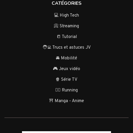
CATÉGORIES
💻 High Tech
📀 Streaming
📒 Tutorial
🧑‍💻 Trucs et astuces JV
🚘 Mobilité
🎮 Jeux vidéo
🍿 Série TV
🏃‍♂️ Running
⛩️ Manga - Anime